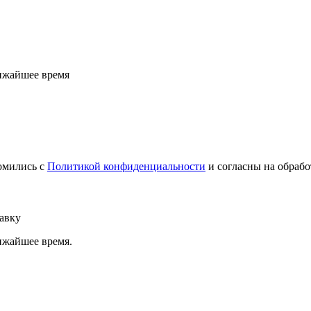
ижайшее время
омились с
Политикой конфиденциальности
и согласны на обраб
авку
ижайшее время.