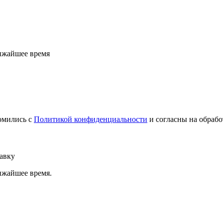
ижайшее время
омились с
Политикой конфиденциальности
и согласны на обраб
авку
ижайшее время.